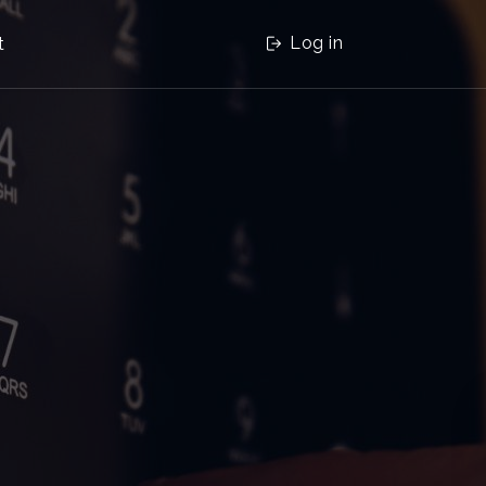
Log in
t