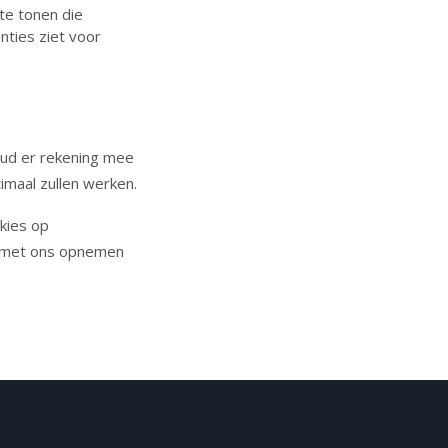
te tonen die
nties ziet voor
oud er rekening mee
imaal zullen werken.
kies op
t met ons opnemen