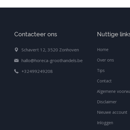
Contacteer ons
Nuttige link
Schavert 12, 3520 Zonhoven
Home
Over ons
hallo@horeca-groothandels.be
Tips
+32499249208
Contact
Algemene voorw
Disclaimer
Nieuwe account
Inloggen