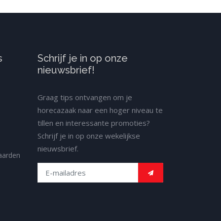
s
Schrijf je in op onze
nieuwsbrief!
Graag tips ontvangen om je
horecazaak naar een hoger niveau te
tillen en interessante promoties?
Schrijf je in op onze wekelijkse
nieuwsbrief.
aarden