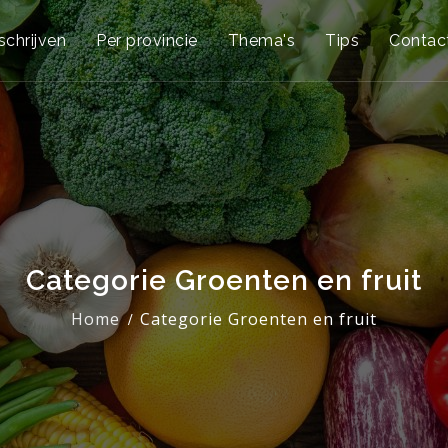
schrijven
Per provincie
Thema's
Tips
Contac
Categorie Groenten en fruit
Home
Categorie Groenten en fruit