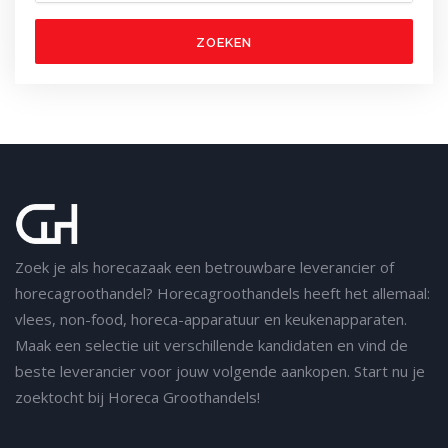
ZOEKEN
Zoek je als horecazaak een betrouwbare leverancier of
horecagroothandel? Horecagroothandels heeft het allemaal:
vlees, non-food, horeca-apparatuur en keukenapparaten.
Maak een selectie uit verschillende kandidaten en vind de
beste leverancier voor jouw volgende aankopen. Start nu je
zoektocht bij Horeca Groothandels!