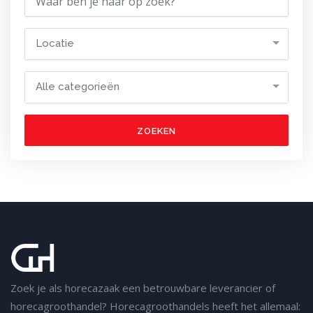
Locatie
Alle categorieën
ZOEKEN
Zoek je als horecazaak een betrouwbare leverancier of
horecagroothandel? Horecagroothandels heeft het allemaal: