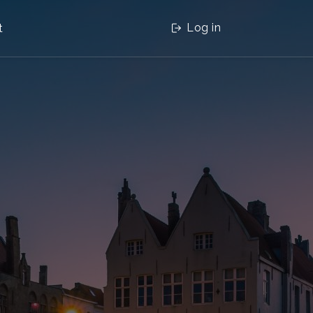
Log in
t