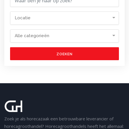
Locatie
Alle categorieën
ZOEKEN
Zoek je als horecazaak een betrouwbare leverancier of
horecagroothandel? Horecagroothandels heeft het allemaal: