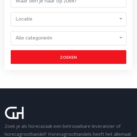
Locatie
Alle categorieën
ZOEKEN
Zoek je als horecazaak een betrouwbare leverancier of
horecagroothandel? Horecagroothandels heeft het allemaal: